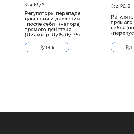
РД-А
РД-В
Регуляторы перепада
Регулят
давления и давления
прямого 
«после себя» (напора)
себя» (п
прямого действия
«перепус
(Диаметр: Ду15-Ду125)
Купить
Куп