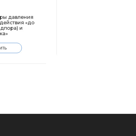
оры давления
действия «до
одпора) и
ка»
ить