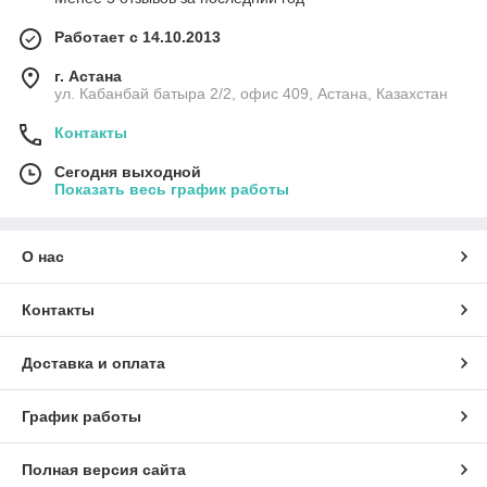
Работает с 14.10.2013
г. Астана
ул. Кабанбай батыра 2/2, офис 409, Астана, Казахстан
Контакты
Сегодня выходной
Показать весь график работы
Установка системы зависит от того, сколько радиаторов
центрального отопления необходимо для обогрева
вашего дома, а также от типа и размера котла
О нас
центрального отопления и от того, хотите ли вы его
переместить
Контакты
Доставка и оплата
График работы
Полная версия сайта
Например, аналогичная замена системы центрального