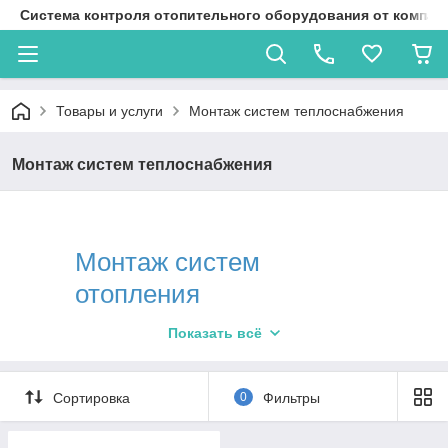
Система контроля отопительного оборудования от компан
Товары и услуги
Монтаж систем теплоснабжения
Монтаж систем теплоснабжения
Монтаж систем
отопления
теплоснабжения
Показать всё
Исправно работающая система
Сортировка
0
Фильтры
теплоснабжения и отопления — залог
комфортного пребывания в любом доме