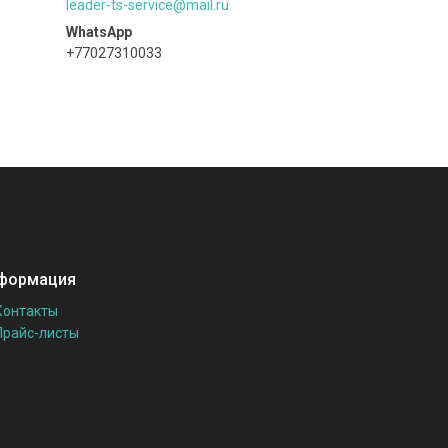
leader-ts-service@mail.ru
+77027310033
формация
Контакты
Прайс-листы