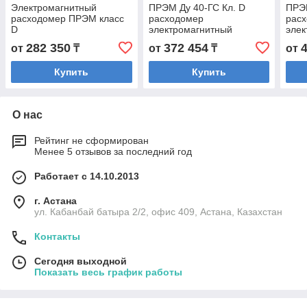
Электромагнитный
ПРЭМ Ду 40-ГС Кл. D
ПРЭМ
расходомер ПРЭМ класс
расходомер
рас
D
электромагнитный
элек
282 350
372 454
от
₸
от
₸
от
Купить
Купить
О нас
Рейтинг не сформирован
Менее 5 отзывов за последний год
Работает с 14.10.2013
г. Астана
ул. Кабанбай батыра 2/2, офис 409, Астана, Казахстан
Контакты
Сегодня выходной
Показать весь график работы